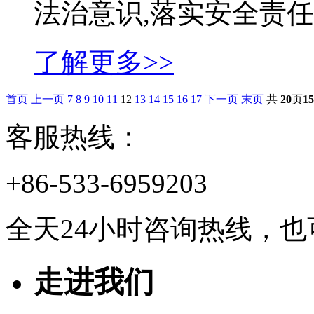
法治意识,落实安全责任,提
了解更多>>
首页
上一页
7
8
9
10
11
12
13
14
15
16
17
下一页
末页
共
20
页
15
客服热线：
+86-533-6959203
全天24小时咨询热线，
走进我们