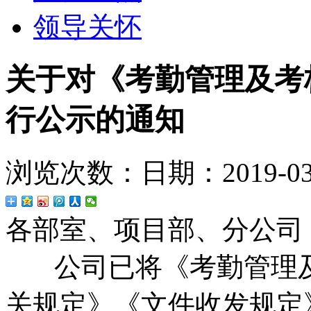
领导关怀
关于对《考勤管理及考
行公示的通知
浏览次数：
日期：2019-03-
各部室、项目部、分公司
公司已将《考勤管理及
关规定》《文件收发规定