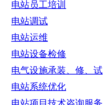
电站员工培训
电站调试
电站运维
电站设备检修
电气设施承装、修、试
电站系统优化
电站项目技术咨询服务