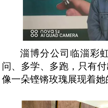
淄博分公司临淄彩虹服
问、多学、多跑，只有付
像一朵铿锵玫瑰展现着她