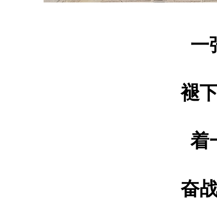
一
褪
着
奋