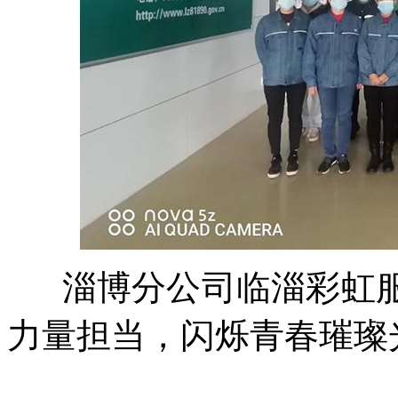
淄博分公司临淄彩虹服
力量担当，闪烁青春璀璨