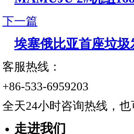
下一篇
埃塞俄比亚首座垃圾
客服热线：
+86-533-6959203
全天24小时咨询热线，
走进我们