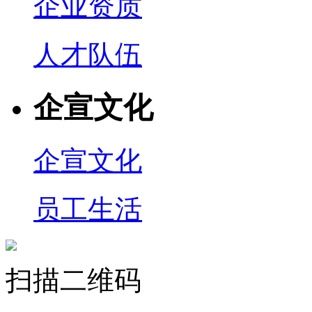
企业资质
人才队伍
企宣文化
企宣文化
员工生活
扫描二维码