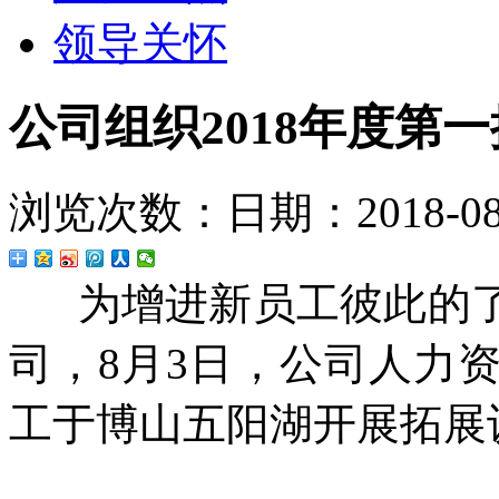
领导关怀
公司组织2018年度第
浏览次数：
日期：2018-08-
为增进新员工彼此的了
司，8月3日，公司人力资
工于博山五阳湖开展拓展