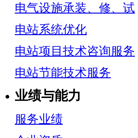
电气设施承装、修、试
电站系统优化
电站项目技术咨询服务
电站节能技术服务
业绩与能力
服务业绩