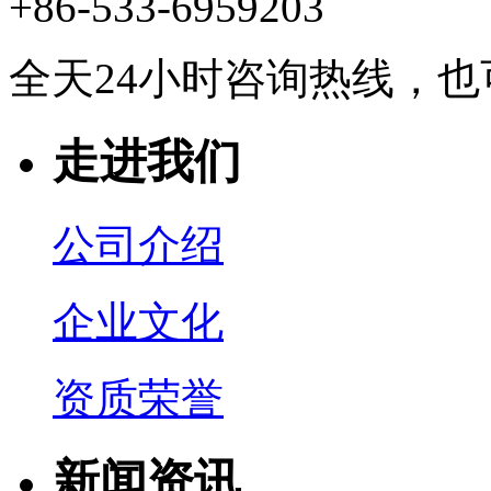
+86-533-6959203
全天24小时咨询热线，
走进我们
公司介绍
企业文化
资质荣誉
新闻资讯