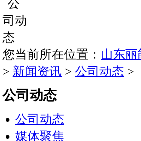
您当前所在位置：
山东丽
>
新闻资讯
>
公司动态
>
公司动态
公司动态
媒体聚焦