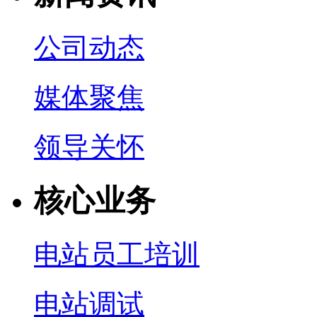
公司动态
媒体聚焦
领导关怀
核心业务
电站员工培训
电站调试