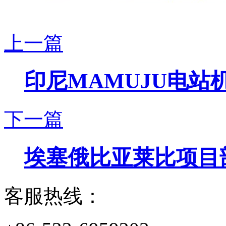
上一篇
印尼MAMUJU电站
下一篇
埃塞俄比亚莱比项目
客服热线：